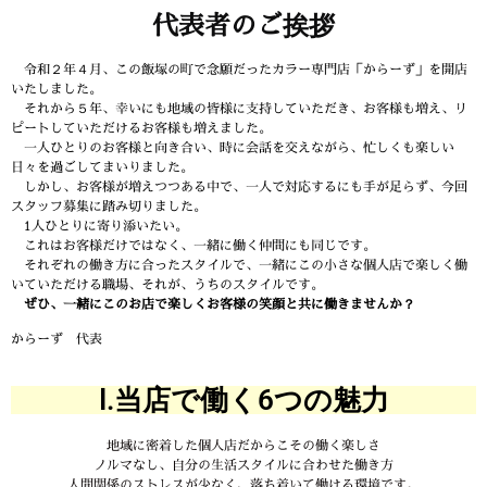
代表者のご挨拶
令和２年４月、この飯塚の町で念願だったカラー専門店「からーず」を開店
いたしました。
それから５年、幸いにも地域の皆様に支持していただき、お客様も増え、リ
ピートしていただけるお客様も増えました。
一人ひとりのお客様と向き合い、時に会話を交えながら、忙しくも楽しい
日々を過ごしてまいりました。
しかし、お客様が増えつつある中で、一人で対応するにも手が足らず、今回
スタッフ募集に踏み切りました。
1人ひとりに寄り添いたい。
これはお客様だけではなく、一緒に働く仲間にも同じです。
それぞれの働き方に合ったスタイルで、一緒にこの小さな個人店で楽しく働
いていただける職場、それが、うちのスタイルです。
ぜひ、一緒にこのお店で楽しくお客様の笑顔と共に働きませんか？
からーず 代表
Ⅰ.当店で働く6つの魅力
地域に密着した個人店だからこその働く楽しさ
ノルマなし、自分の生活スタイルに合わせた働き方
人間関係のストレスが少なく、落ち着いて働ける環境です。